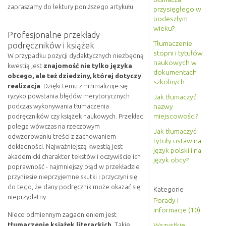
zapraszamy do lektury poniższego artykułu.
przysięgłego w
podeszłym
wieku?
Profesjonalne przekłady
Tłumaczenie
podręczników i książek
stopni i tytułów
W przypadku pozycji dydaktycznych niezbędną
naukowych w
kwestią jest
znajomość nie tylko języka
dokumentach
obcego, ale też dziedziny, której dotyczy
szkolnych
realizacja
. Dzięki temu zminimalizuje się
ryzyko powstania błędów merytorycznych
Jak tłumaczyć
nazwy
podczas wykonywania tłumaczenia
miejscowości?
podręczników czy książek naukowych. Przekład
polega wówczas na rzeczowym
Jak tłumaczyć
odwzorowaniu treści z zachowaniem
tytuły ustaw na
dokładności. Najważniejszą kwestią jest
język polski i na
akademicki charakter tekstów i oczywiście ich
język obcy?
poprawność - najmniejszy błąd w przekładzie
przyniesie nieprzyjemne skutki i przyczyni się
do tego, że dany podręcznik może okazać się
Kategorie
nieprzydatny.
Porady i
informacje (10)
Nieco odmiennym zagadnieniem jest
Wszystkie
tłumaczenie książek literackich
. Takie