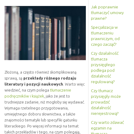
Jak poprawnie
tłumaczyć umowy
prawne?
Specjalizacja w
tłumaczeniu
prawniczym, od
czego zacząć?
Czy działalność
tłumacza
przysięgłego
podlega pod
Złożoną, a często również skomplikowaną
działalność
sprawą, są
przekłady różnego rodzaju
regulowaną?
literatury i pozycji naukowych
. Warto więc
wiedzieć, na czym polega
tłumaczenie
Czy tłumacz
przysięgły może
podręczników i książek
, jako że jest to
prowadzić
trudniejsze zadanie, niż mogłoby się wydawać.
działalność
Wymaga rzetelnego przygotowania,
nierejestrową?
umiejętnego doboru słownictwa, a także
znajomości tematyki lub specyfiki gatunku
Czy warto zdawać
literackiego. Po więcej informacji na temat
egzamin na
takich przekładów i tego, na czym polegają,
tłumacza