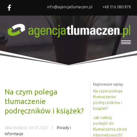
info@agencjatlumaczen.pl
+48 516 080 878
Najnowsze wpisy
Na czym polega
Na czym polega
tłumaczenie
tłumaczenie
podręczników i
książek?
podręczników i książek?
Jak należy
podejść do
data dodania:
28.07.2023
Porady i
tłumaczenia stron
informacje
internetowych?