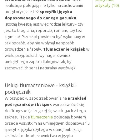
artykuły (10)
realizacje polegają nie tylko na zachowaniu
merytoryki, ale też
specyfiki języka
dopasowanego do danego gatunku
.
Istotną kwestią jest więc rodzaj lektury - czy
jest to biografia, reportaż, romans, czy też
kryminał. Przekład powinien być wykonany w
taki sposób, aby nie wpłynął na sposób
prowadzenia fabuły.
Tłumaczenie książek
w
wielu przypadkach wymaga również
umiejętnego zapisu dialogów tak, by
zachować ich sens i naturalny wydźwięk.
Usługi tłumaczeniowe - książki i
podręczniki
W przypadku zapotrzebowania na
przekład
podręczników i książek
warto zwrócić się
do firmy specjalizującej się w usługach z tego
zakresu. Takie
tłumaczenia
polegają bowiem
przede wszystkim na umiejętnym dopasowaniu
specyfiki języka użytego w danej publikacji.
Ułatwia to dobór słownictwa w języku