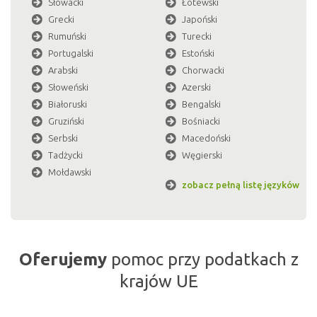
Słowacki
Łotewski
Grecki
Japoński
Rumuński
Turecki
Portugalski
Estoński
Arabski
Chorwacki
Słoweński
Azerski
Białoruski
Bengalski
Gruziński
Bośniacki
Serbski
Macedoński
Tadżycki
Węgierski
Mołdawski
zobacz pełną listę języków
Oferujemy
pomoc przy podatkach z
krajów UE