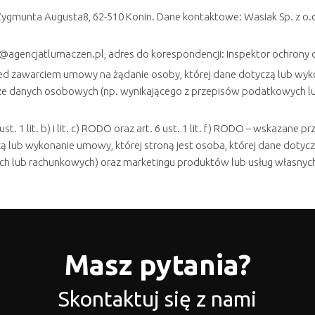
ygmunta Augusta8, 62-510 Konin. Dane kontaktowe: Wasiak Sp. z o.o.,
@agencjatlumaczen.pl, adres do korespondencji: Inspektor ochrony d
ed zawarciem umowy na żądanie osoby, której dane dotyczą lub wykon
ze danych osobowych (np. wynikającego z przepisów podatkowych lu
 1 lit. b) i lit. c) RODO oraz art. 6 ust. 1 lit. f) RODO – wskazane 
 lub wykonanie umowy, której stroną jest osoba, której dane dotyc
 lub rachunkowych) oraz marketingu produktów lub usług własnych
Masz pytania?
Skontaktuj się z nami