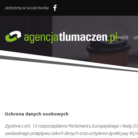
Jesteśmy w social media
BRANŻE
U
Ochrona danych osobowych
Zgodnie z art. 13 rozporządzenia Parlamentu Europejskiego i Rady (
swobodnego przepływu takich danych oraz uchylenia dyrektywy 95/