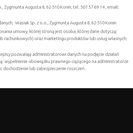
 Zygmunta Augusta 8, 62-510 Konin, tel. 507 57 69 14 , email:
anych, Wasiak Sp. z o.o., Zygmunta Augusta 8, 62-510 Konin
ania umowy, której stroną jest osoba, której dane dotyczą;
b rachunkowych) oraz marketingu produktów lub usług własnych;
przepisy pozwalają administratorowi danych na podjęcie działań
zą; wypełnienie obowiązku prawnego ciążącego na administratorze
; dochodzenie lub zabezpieczenie roszczeń.