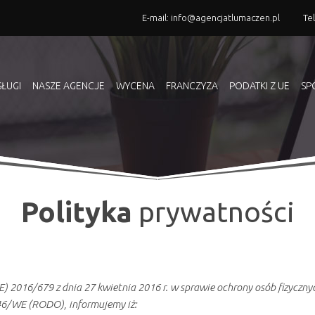
E-mail:
info@agencjatlumaczen.pl
Te
SŁUGI
NASZE AGENCJE
WYCENA
FRANCZYZA
PODATKI Z UE
SP
Polityka
prywatności
UE) 2016/679 z dnia 27 kwietnia 2016 r. w sprawie ochrony osób fizycz
46/WE (RODO), informujemy iż: