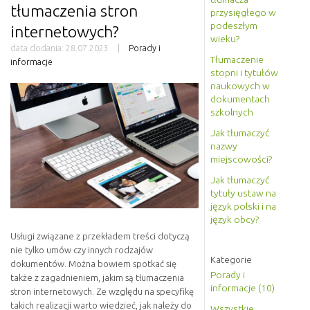
tłumaczenia stron
przysięgłego w
podeszłym
internetowych?
wieku?
data dodania:
28.07.2023
Porady i
Tłumaczenie
informacje
stopni i tytułów
naukowych w
dokumentach
szkolnych
Jak tłumaczyć
nazwy
miejscowości?
Jak tłumaczyć
tytuły ustaw na
język polski i na
język obcy?
Usługi związane z przekładem treści dotyczą
nie tylko umów czy innych rodzajów
Kategorie
dokumentów. Można bowiem spotkać się
Porady i
także z zagadnieniem, jakim są tłumaczenia
informacje (10)
stron internetowych. Ze względu na specyfikę
takich realizacji warto wiedzieć, jak należy do
Wszystkie