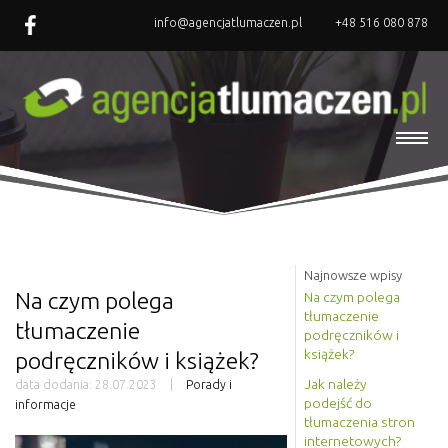
info@agencjatlumaczen.pl
+48 516 080 878
Najnowsze wpisy
Na czym polega
Na czym polega
tłumaczenie
tłumaczenie
podręczników i
książek?
podręczników i książek?
Jak należy
data dodania:
28.07.2023
Porady i
podejść do
informacje
tłumaczenia stron
internetowych?