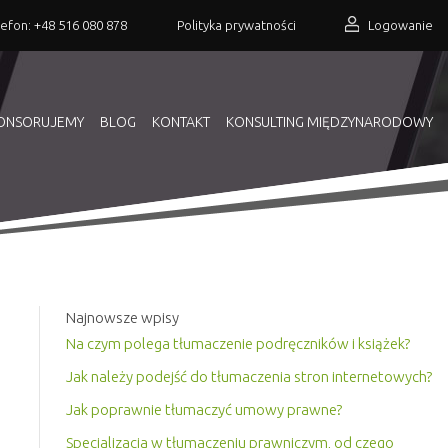
lefon:
+48 516 080 878
Polityka prywatności
Logowanie
ONSORUJEMY
BLOG
KONTAKT
KONSULTING MIĘDZYNARODOWY
Najnowsze wpisy
Na czym polega tłumaczenie podręczników i książek?
Jak należy podejść do tłumaczenia stron internetowych?
Jak poprawnie tłumaczyć umowy prawne?
Specjalizacja w tłumaczeniu prawniczym, od czego