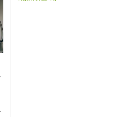
o
e
o
e