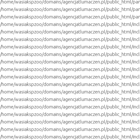
/home/wasiakspzoo/domains/agencjatlumaczen.pl/public_html/pan
/home/wasiakspzoo/domains/agencjatlumaczen.pl/public_html/pa
/home/wasiakspzoo/domains/agencjatlumaczen.pl/public_html/pan
/home/wasiakspzoo/domains/agencjatlumaczen.pl/public_html/inclu
/home/wasiakspzoo/domains/agencjatlumaczen.pl/public_html/inclu
/home/wasiakspzoo/domains/agencjatlumaczen.pl/public_html/incl
/home/wasiakspzoo/domains/agencjatlumaczen.pl/public_html/incl
/home/wasiakspzoo/domains/agencjatlumaczen.pl/public_html/inclu
/home/wasiakspzoo/domains/agencjatlumaczen.pl/public_html/incl
/home/wasiakspzoo/domains/agencjatlumaczen.pl/public_html/incl
/home/wasiakspzoo/domains/agencjatlumaczen.pl/public_html/inc
/home/wasiakspzoo/domains/agencjatlumaczen.pl/public_html/inc
/home/wasiakspzoo/domains/agencjatlumaczen.pl/public_html/inc
/home/wasiakspzoo/domains/agencjatlumaczen.pl/public_html/inc
/home/wasiakspzoo/domains/agencjatlumaczen.pl/public_html/inc
/home/wasiakspzoo/domains/agencjatlumaczen.pl/public_html/inc
/home/wasiakspzoo/domains/agencjatlumaczen.pl/public_html/incl
/home/wasiakspzoo/domains/agencjatlumaczen.pl/public_html/incl
/home/wasiakspzoo/domains/agencjatlumaczen.pl/public_html/inc