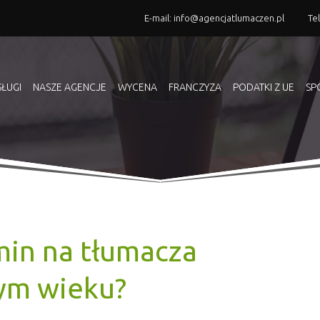
E-mail:
info@agencjatlumaczen.pl
Te
SŁUGI
NASZE AGENCJE
WYCENA
FRANCZYZA
PODATKI Z UE
SP
min na tłumacza
ym wieku?