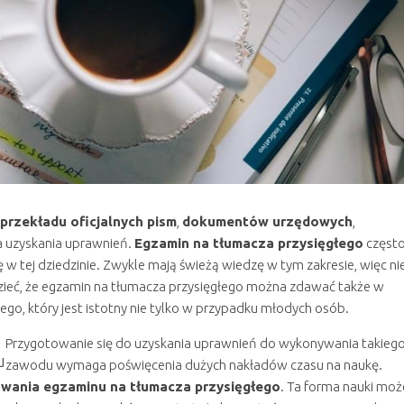
przekładu oficjalnych pism
,
dokumentów urzędowych
,
a uzyskania uprawnień.
Egzamin na tłumacza przysięgłego
częst
w tej dziedzinie. Zwykle mają świeżą wiedzę w tym zakresie, więc ni
zieć, że egzamin na tłumacza przysięgłego można zdawać także w
o, który jest istotny nie tylko w przypadku młodych osób.
Przygotowanie się do uzyskania uprawnień do wykonywania takieg
u
zawodu wymaga poświęcenia dużych nakładów czasu na naukę.
awania egzaminu na tłumacza przysięgłego
. Ta forma nauki moż