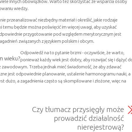
iele innych obowiązków. Warto też skorzystać ze wsparcia osoby
owaniu wiedzy.
nie przeanalizować niezbędny materiał i określić, jakie rodzaje
i temu będzie można poświęcić im więcej uwagi, aby uzyskać
dpowiednie przygotowanie pod względem merytorycznym jest
agadnień związanych z językiem polskim i obcym.
Odpowiedź na to pytanie brzmi - oczywiście, że warto,
m wieku?
ponieważ każdy wiek jest dobry, aby rozwijać się i dążyć d
 też zawodowym. Trzeba jednak mieć świadomość, że aby zdawać
zne jest odpowiednie planowanie, ustalenie harmonogramu nauki, a
t dużo, a zagadnienia często są skompilowane i złożone, więc na
Czy tłumacz przysięgły może
prowadzić działalność
nierejestrową?