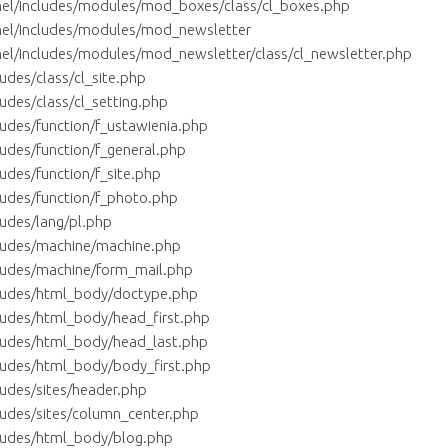
el/includes/modules/mod_boxes/class/cl_boxes.php
nel/includes/modules/mod_newsletter
el/includes/modules/mod_newsletter/class/cl_newsletter.php
des/class/cl_site.php
des/class/cl_setting.php
udes/function/f_ustawienia.php
udes/function/f_general.php
des/function/f_site.php
udes/function/f_photo.php
udes/lang/pl.php
ludes/machine/machine.php
ludes/machine/form_mail.php
ludes/html_body/doctype.php
ludes/html_body/head_first.php
ludes/html_body/head_last.php
ludes/html_body/body_first.php
udes/sites/header.php
udes/sites/column_center.php
ludes/html_body/blog.php