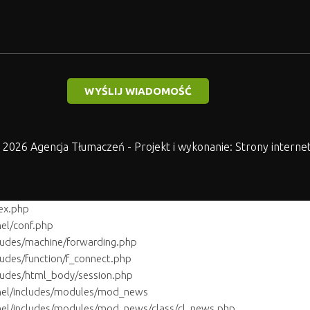
2026 Agencja Tłumaczeń - Projekt i wykonanie: Strony intern
ex.php
el/conf.php
ludes/machine/forwarding.php
udes/function/f_connect.php
ludes/html_body/session.php
nel/includes/modules/mod_news
nel/includes/modules/mod_news/class/cl_news.php