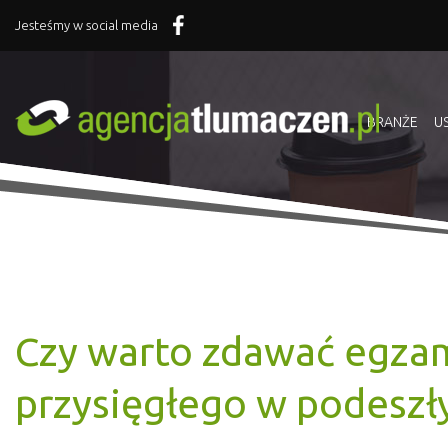
Jesteśmy w social media
BRANŻE
U
Czy warto zdawać egza
przysięgłego w podeszł