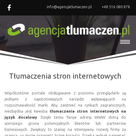
info@agencjatlumaczen.pl
+48 516 080 878
Tłumaczenia stron internetowych
Współcześnie portale obsługiwane z poziomu przeglądarki są
jednymi z najistotniejszych narzędzi wpływających na
rozpoznawalność marki. Aby zaistnieć na rynkach zagranicznych,
niezbędna jest kwestia
tłumaczenia stron internetowych na
język docelowy
. Dzięki temu Twoje adresy WWW dotrą do
szerszego grona potencjalnych klientów lub partnerów
biznesowych. Zwiększy to szansę na intensywny rozwój firmy za
granicą, co może przynieść liczne korzyści. Trzeba jednak pamiętać,