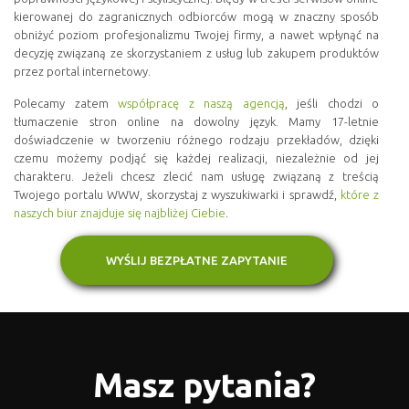
kierowanej do zagranicznych odbiorców mogą w znaczny sposób
obniżyć poziom profesjonalizmu Twojej firmy, a nawet wpłynąć na
decyzję związaną ze skorzystaniem z usług lub zakupem produktów
przez portal internetowy.
Polecamy zatem
współpracę z naszą agencją
, jeśli chodzi o
tłumaczenie stron online na dowolny język. Mamy 17-letnie
doświadczenie w tworzeniu różnego rodzaju przekładów, dzięki
czemu możemy podjąć się każdej realizacji, niezależnie od jej
charakteru. Jeżeli chcesz zlecić nam usługę związaną z treścią
Twojego portalu WWW, skorzystaj z wyszukiwarki i sprawdź,
które z
naszych biur znajduje się najbliżej Ciebie
.
WYŚLIJ BEZPŁATNE ZAPYTANIE
Masz pytania?