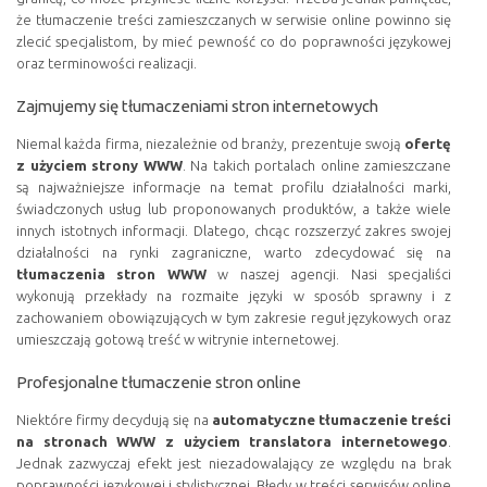
że tłumaczenie treści zamieszczanych w serwisie online powinno się
zlecić specjalistom, by mieć pewność co do poprawności językowej
oraz terminowości realizacji.
Zajmujemy się tłumaczeniami stron internetowych
Niemal każda firma, niezależnie od branży, prezentuje swoją
ofertę
z użyciem strony WWW
. Na takich portalach online zamieszczane
są najważniejsze informacje na temat profilu działalności marki,
świadczonych usług lub proponowanych produktów, a także wiele
innych istotnych informacji. Dlatego, chcąc rozszerzyć zakres swojej
działalności na rynki zagraniczne, warto zdecydować się na
tłumaczenia stron WWW
w naszej agencji. Nasi specjaliści
wykonują przekłady na rozmaite języki w sposób sprawny i z
zachowaniem obowiązujących w tym zakresie reguł językowych oraz
umieszczają gotową treść w witrynie internetowej.
Profesjonalne tłumaczenie stron online
Niektóre firmy decydują się na
automatyczne tłumaczenie treści
na stronach WWW z użyciem translatora internetowego
.
Jednak zazwyczaj efekt jest niezadowalający ze względu na brak
poprawności językowej i stylistycznej. Błędy w treści serwisów online